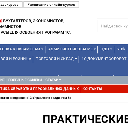
идеокурсов
Расписание онлайн-курсов
0
БУХГАЛТЕРОВ, ЭКОНОМИСТОВ,
РАММИСТОВ
РСЫ ДЛЯ ОСВОЕНИЯ ПРОГРАММ 1С.
ТОВКА К ЭКЗАМЕНАМ
АДМИНИСТРИРОВАНИЕ
ЭДО
УНФ
ВЛЯ И РОЗНИЦА
ТОРГОВЛЯ И СКЛАД
1С:ДОКУМЕНТООБОРОТ
1С:УПРАВЛЕНИЕ ХОЛДИНГОМ
ДРУГИЕ
1С:МЕДИЦИНА
WEB, 
НИЕ
ПОЛЕЗНЫЕ ССЫЛКИ
СТАТЬИ
ТИКА ОБРАБОТКИ ПЕРСОНАЛЬНЫХ ДАННЫХ
КОНТАКТЫ
ектов внедрения «1С:Управление холдингом 8»
ПРАКТИЧЕСКИ