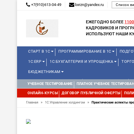
+7(910)613-04-49
bxrzn@yandex.ru
Список в
ЕЖЕГОДНО БОЛЕЕ
1100
КАДРОВИКОВ И ПРОГ
ИСПОЛЬЗУЮТ НАШИ КУ
СТАРТ В 1С
ПРОГРАММИРОВАНИЕ В 1С
ПОДГО
1С:ERP
1С:БУХГАЛТЕРИЯ И УПРОЩЕНКА
ТОРГО
БЮДЖЕТНИКАМ
КУРСЫ ДЛЯ ШКОЛЬНИКОВ
ДЛЯ ШКОЛЬНИКОВ
УЧЕБНОЕ ТЕСТИРОВАНИЕ
ПЛАТНОЕ УЧЕБНОЕ ТЕСТИРОВА
ОНЛАЙН-КУРСЫ
ДОГОВОР ПУБЛИЧНОЙ ОФЕРТЫ
ПОЛИ
»
»
Главная
1С:Управление холдингом
Практические аспекты про