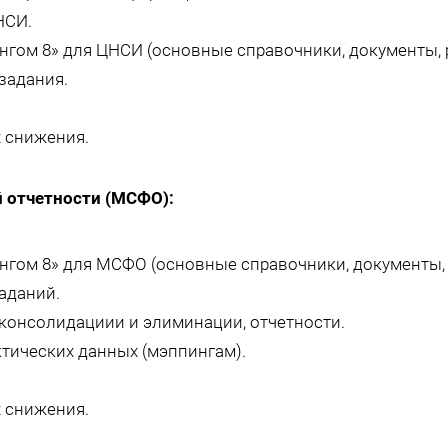
НСИ.
гом 8» для ЦНСИ (основные справочники, документы, 
задания.
х снижения.
 отчетности (МСФО):
гом 8» для МСФО (основные справочники, документы, 
аданий.
консолидациии и элиминации, отчетности.
тических данных (мэппингам).
х снижения.