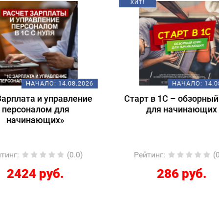
НАЧАЛО:
14.08.2026
НАЧАЛО:
18.
т в 1С – обзорный курс
Подготовка к экзам
для начинающих
1С:Специалист-консул
1С:ERP 2.5.
Регламентированный
йтинг
:
(0.0)
Рейтинг
:
(
286 руб.
12267 руб.